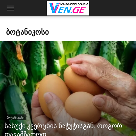
ᲑᲝᲢᲐᲜᲘᲙᲝᲡᲘ
ᲑᲝᲢᲐᲜᲘᲙᲝᲡᲘ
სასუქი კვერცხის ნაჭუჭისგან. როგორ
დავამზადოთ