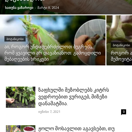
ხათუნა ყაზაროვი
-
მარტი 8, 2024
ᲑᲝᲢᲐᲜᲘᲙᲝᲡᲘ
ᲑᲝᲢᲐᲜᲘᲙᲝᲡᲘ
აი, როგორ უნდა ვებრძოლოთ ბუგრებს,
რომ ყვავილი არ დავაზიანოთ: გამოცდილი
როგორ ა
მებაღეების ხრიკები
შემოვიტ
ზაფხულში მეზობლებს კიტრს
ვედროებით ვურიგებ, მიზეზი
დანამატშია.
ივნისი 7, 2021
0
ჟოლო მოსავლით აგავსებთ, თუ