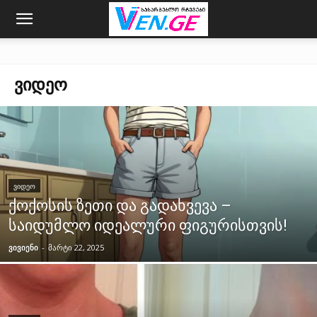
ᲕᲘᲓᲔᲝ
ᲕᲘᲓᲔᲝ
ქოქოსის ზეთი და გადახვევა –
საიდუმლო იდეალური ფიგურისთვის!
ვივიენი
-
მარტი 22, 2025