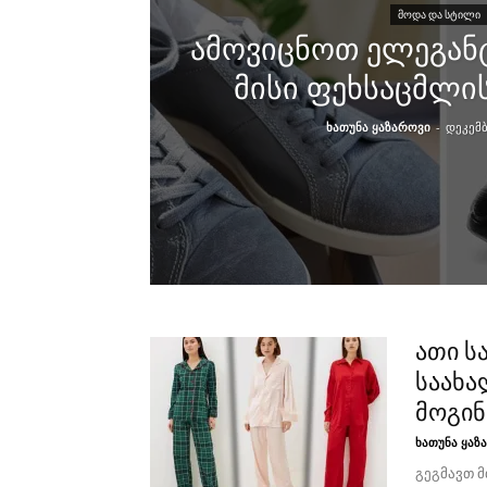
ᲛᲝᲓᲐ ᲓᲐ ᲡᲢᲘᲚᲘ
ამოვიცნოთ ელეგანტ
მისი ფეხსაცმლი
ხათუნა ყაზაროვი
-
დეკემბ
ათი ს
საახა
მოგი
ხათუნა ყაზ
გეგმავთ 