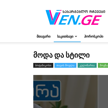
რჩევები
ვივიენისგან
ᲛᲗᲐᲕᲐᲠᲘ
ᲡᲐᲙᲘᲗᲮᲐᲕᲘ
ᲰᲝᲠᲝᲡᲙᲝᲞᲘ
ᲛᲝᲓᲐ ᲓᲐ ᲡᲢᲘᲚᲘ
ბოტანიკოსი
თავის მოვლა
კულინარია
მოგზა