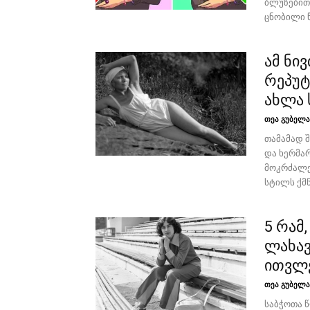
ბლუზებით.
ცნობილი წ
ამ ნი
რეპუტ
ახლა 
თეა გუბელა
თამამად შ
და ხერმარ
მოკრძალე
სტილს ქმნ
5 რამ
ლახავ
ითვლ
თეა გუბელა
საბჭოთა 