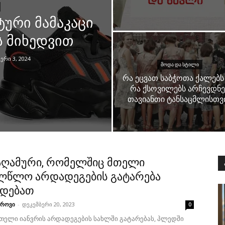
ური მამაკაცი
ს მიხედვით
ერი 3, 2024
ᲛᲝᲓᲐ ᲓᲐ ᲡᲢᲘᲚᲘ
რა ეცვათ საბჭოთა ქალებს
რა ქსოვილებს არჩევდნე
თავიანთი ტანსაცმლისთვ
აღამური, რომელშიც მთელი
ლწლო არდადეგების გატარება
ნდებათ
აროვი
-
დეკემბერი 20, 2023
0
მთელი იანვრის არდადეგების სახლში გატარებას, პლედში