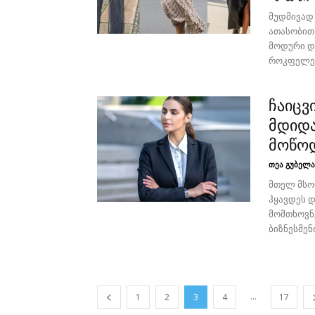
მუდმივად
ათასობით
მოდური დ
როკფელერი
ჩაიცვ
მდიდა
მოწოდ
თეა გუბელა
მთელ მსო
ჰყავდეს 
მომთხოვნე
ბიზნესმენ
...
1
2
3
4
17