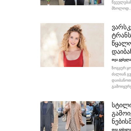
წვეულებაზ
მხოლოდ..
ვარსკ
ტრან
წყალო
დაიბ
თეა გუბელა
ზოგჯერ ყ
ძალიან გ
დაიბანოთ
გამოიყურე
სტილი
გამო
ნების
თეა გუბელა