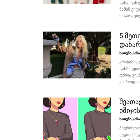
გახვევას 
მაშინ ვივ
სასარგებლ
5 მეთ
დახარ
ხათუნა ყაზ
კრიზისის 
განსაკუთრ
დროა ვის
კი, როდეს
შეათა
იმიჯი
ხათუნა ყაზ
ბევრისთვ
ქუდით, ხ