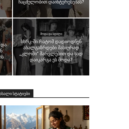
ჩაცმულობით დაინტერესებას?
ᲛᲝᲓᲐ ᲓᲐ ᲡᲢᲘᲚᲘ
სსრკ-ში რატომ დადიოდნენ
 და
ახალგაზრდები მასიურად
ნ
,,კლოში” შარვლებით და სად
ის
დაიკარგა ეს მოდა?
ახალი სტატიები