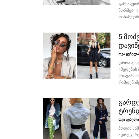
განსაკუთ
ნორმები ა
თანამედრო
5 მოძ
დავიწ
თეა გუბელა
დროა აქს
იმედების
მთავარი მ
რამდენიმე
გარდე
ტრენდ
თეა გუბელა
მოდის სა
ადრე ვერ