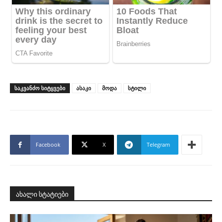
ᲡᲐᲙᲕᲐᲜᲫᲝ ᲡᲘᲢᲧᲕᲔᲑᲘ
ასაკი
მოდა
სტილი
Facebook
X
Telegram
ახალი სტატიები