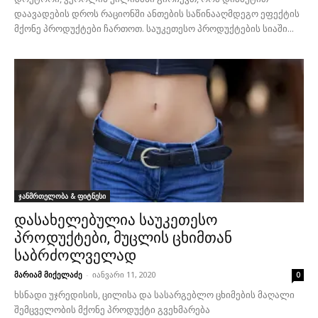
დაავადების დროს რაციონში ანთების საწინააღმდეგო ეფექტის
მქონე პროდუქტები ჩართოთ. საუკეთესო პროდუქტების სიაში...
ჯანმრთელობა & ფიტნესი
დასახელებულია საუკეთესო
პროდუქტები, მუცლის ცხიმთან
საბრძოლველად
მარიამ მიქელაძე
-
იანვარი 11, 2020
0
ხსნადი უჯრედისის, ცილისა და სასარგებლო ცხიმების მაღალი
შემცველობის მქონე პროდუქტი გვეხმარება