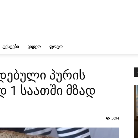
ᲢᲔᲡᲢᲔᲑᲘ
ᲕᲘᲓᲔᲝ
ᲤᲝᲢᲝ
დებული პურის
დ 1 საათში მზად
3094