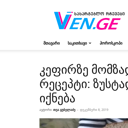
რჩევები
ვივიენისგან
ᲛᲗᲐᲕᲐᲠᲘ
ᲡᲐᲙᲘᲗᲮᲐᲕᲘ
ᲰᲝᲠᲝᲡᲙᲝᲞᲘ
კეფირზე მომზა
რეცეპტი: ზუსტა
იქნება
ავტორი
თეა გუბელაძე
-
დეკემბერი 8, 2019