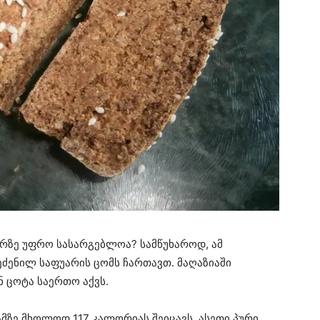
ურზე უფრო სასარგებლოა? სამწუხაროდ, ამ
შეძენილ საფუარის ცომს ჩართავთ. მაღაზიაში
 ცოტა საერთო აქვს.
ამზე მხოლოდ 117 კალორიას შეიცავს. ასეთი პური