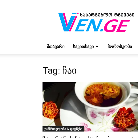
რჩევები
ვივიენისგან
ᲛᲗᲐᲕᲐᲠᲘ
ᲡᲐᲙᲘᲗᲮᲐᲕᲘ
ᲰᲝᲠᲝᲡᲙᲝᲞᲘ
Tag: ჩაი
ჯანმრთელობა & ფიტნესი