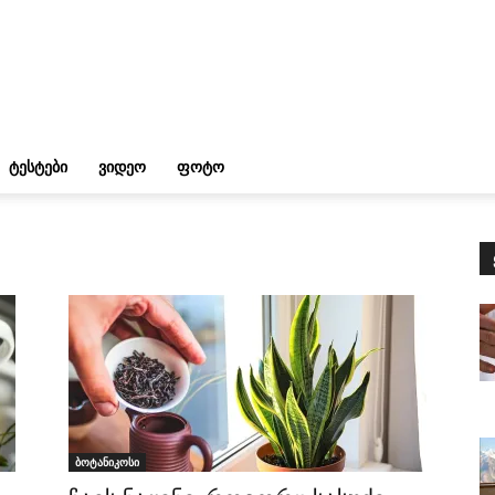
ᲢᲔᲡᲢᲔᲑᲘ
ᲕᲘᲓᲔᲝ
ᲤᲝᲢᲝ
ბოტანიკოსი