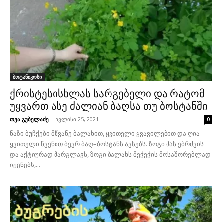
ბოტანიკოსი
ქრისტესისხლას სარგებელი და რატომ
უყვართ ასე ძალიან ბაღსა თუ ბოსტანში
თეა გუბელაძე
-
ივლისი 25, 2021
0
ნაზი ბუჩქები მწვანე ბალახით, ყვითელი ყვავილებით და ღია
ყვითელი წვენით ბევრ ბაღ–ბოსტანს ავსებს. ზოგი მას ებრძვის
და აქტიურად მარგლავს, ზოგი ბალახს მეჭეჭის მოსაშორებლად
იყენებს,...