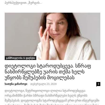
პერსპექტივით. „ზურგის...
ჯანმრთელობა & ფიტნესი
დიეტოლოგი სტაროდუბცევა. სწრაფ
ნახშირწყლებზე უარის თქმა ხელს
უწყობს შეშუპების მოცილებას
ხათუნა ყაზაროვი
-
თებერვალი 23, 2024
0
დიეტოლოგი, ნუტრიციოლოგი ლილია სტაროდუბცევა:
ორგანიზმში ჭარბი სწრაფი ნახშირწყლები ხელს უწყობს
შეშუპებას. დიეტოლოგმა სტაროდუბცევამ ერთ-ერთ ინტერვიუში