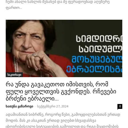
ჩემი ახალი სახლის შესახებ და მე ფერადოვნად აღვწერე
ფართო...
საკითხავი
რა უნდა გავაკეთოთ იმისთვის, რომ
ფული ყოველთვის გვქონდეს. რჩევები
ბრძენი ებრაელი...
ხათუნა ყაზაროვი
-
სექტემბერი 27, 2024
0
ადამიანთან სიბრძნე, როგორც წესი, გამოცდილებასთან ერთად
მოდის. მას კი ასაკთან ერთად ვიღებთ სხვადასხვა
ცხოვრებისეული სიტუაციების გამოვლით და რიგი შეცდომების