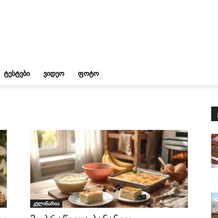
ᲢᲔᲡᲢᲔᲑᲘ
ᲕᲘᲓᲔᲝ
ᲤᲝᲢᲝ
კულინარია