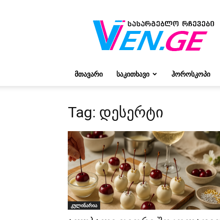
რჩევები
ვივიენისგან
ᲛᲗᲐᲕᲐᲠᲘ
ᲡᲐᲙᲘᲗᲮᲐᲕᲘ
ᲰᲝᲠᲝᲡᲙᲝᲞᲘ
Tag: დესერტი
კულინარია