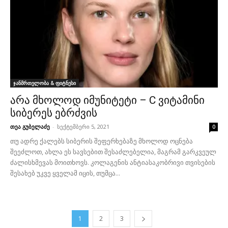
ჯანმრთელობა & ფიტნესი
არა მხოლოდ იმუნიტეტი – C ვიტამინი
სიბერეს ებრძვის
თეა გუბელაძე
-
სექტემბერი 5, 2021
0
თუ ადრე ქალებს სიბერის შეფერხებაზე მხოლოდ ოცნება
შეეძლოთ, ახლა ეს სავსებით შესაძლებელია, მაგრამ გარკვეულ
ძალისხმევას მოითხოვს. კოლაგენის ანტიასაკობრივი თვისების
შესახებ უკვე ყველამ იცის, თუმცა...
1
2
3