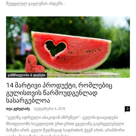
შეუცვლელ გავლენას ახდენს...
ჯანმრთელობა & ფიტნესი
14 მარტივი პროდუქტი, რომლებიც
გულისთვის წარმოუდგენლად
სასარგებლოა
თეა გუბელაძე
-
სექტემბერი 4, 2018
0
"გულზე ადრეული ასაკიდან იზრუნეთ" - გულის დაავადება
მსოფლიოში სიკვდილის ერთ-ერთი ყველაზე გავრცელებული
მიზეზი არის. გული მუდმივად საფრთხის ქვეშ არის: არასწორი