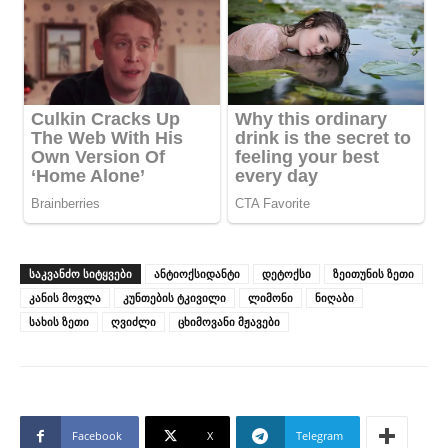
ᲡᲐᲙᲕᲐᲜᲫᲝ ᲡᲘᲢᲧᲕᲔᲑᲘ
ანტიოქსიდანტი
დეტოქსი
ზეითუნის ზეთი
კანის მოვლა
კუნთების ტკივილი
ლიმონი
ნიღაბი
სახის ზეთი
ღვიძლი
ცხიმოვანი მჟავები
Facebook
X
Telegram