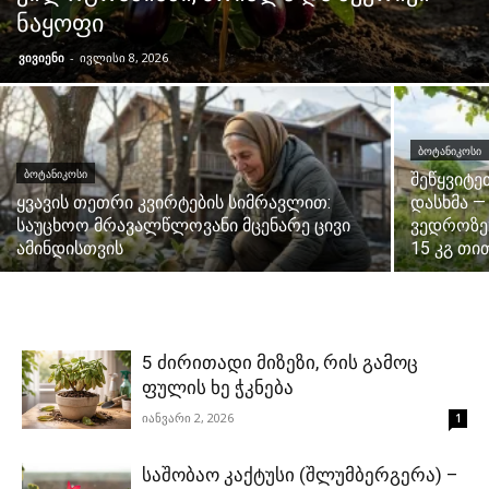
ნაყოფი
ვივიენი
-
ივლისი 8, 2026
ᲑᲝᲢᲐᲜᲘᲙᲝᲡᲘ
ᲑᲝᲢᲐᲜᲘᲙᲝᲡᲘ
შეწყვიტე
ყვავის თეთრი კვირტების სიმრავლით:
დასხმა —
საუცხოო მრავალწლოვანი მცენარე ცივი
ვედროზე:
ამინდისთვის
15 კგ თი
5 ძირითადი მიზეზი, რის გამოც
ფულის ხე ჭკნება
იანვარი 2, 2026
1
საშობაო კაქტუსი (შლუმბერგერა) –