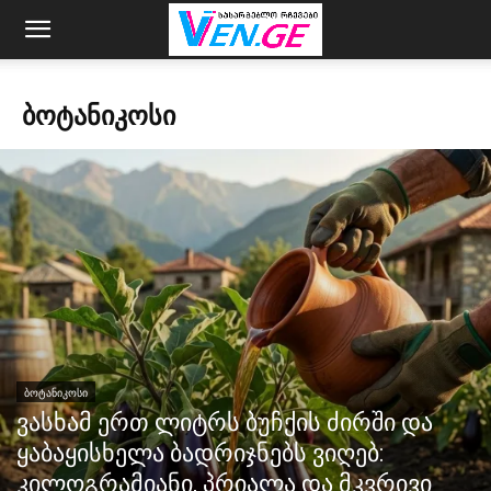
ᲑᲝᲢᲐᲜᲘᲙᲝᲡᲘ
ᲑᲝᲢᲐᲜᲘᲙᲝᲡᲘ
ვასხამ ერთ ლიტრს ბუჩქის ძირში და
ყაბაყისხელა ბადრიჯნებს ვიღებ:
კილოგრამიანი, პრიალა და მკვრივი