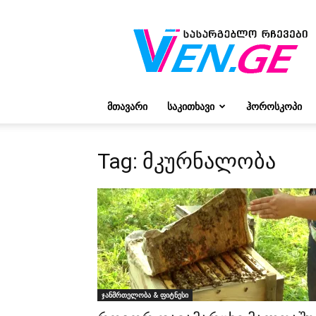
რჩევები
ვივიენისგან
ᲛᲗᲐᲕᲐᲠᲘ
ᲡᲐᲙᲘᲗᲮᲐᲕᲘ
ᲰᲝᲠᲝᲡᲙᲝᲞᲘ
Tag: მკურნალობა
ჯანმრთელობა & ფიტნესი