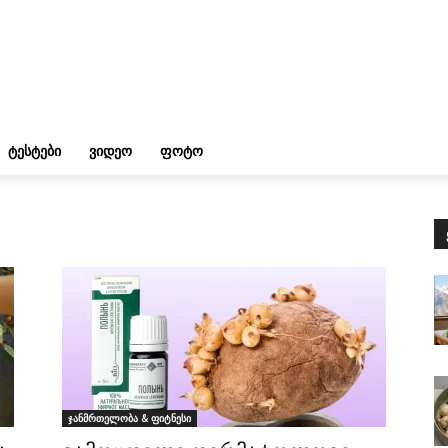
ᲢᲔᲡᲢᲔᲑᲘ
ᲕᲘᲓᲔᲝ
ᲤᲝᲢᲝ
ჯანმრთელობა & ფიტნესი