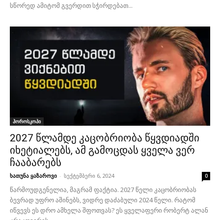
სწორედ ამიტომ გვერდით სჭირდებათ...
ჰოროსკოპი
2027 წლამდე კაცობრიობა წყვდიადში
იხეტიალებს, ამ გამოცდას ყველა ვერ
ჩააბარებს
ხათუნა ყაზაროვი
-
სექტემბერი 6, 2024
0
წარმოუდგენელია, მაგრამ ფაქტია. 2027 წელი კაცობრიობას
ბევრად უფრო აშინებს, ვიდრე დაძაბული 2024 წელი. რატომ
იწვევს ეს დრო ამხელა შფოთვას? ეს ყველაფერი რობერტ ალან