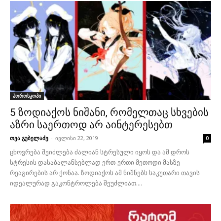
ჰოროსკოპი
5 ზოდიაქოს ნიშანი, რომელთაც სხვების
აზრი საერთოდ არ აინტერესებთ
თეა გუბელაძე
-
ივლისი 22, 2019
0
ცხოვრება შეიძლება ძალიან სტრესული იყოს და ამ დროს
სტრესის დასაბალანსებლად ერთ-ერთი მეთოდი მასზე
რეაგირების არ ქონაა. ზოდიაქოს ამ ნიშნებს საკუთარი თავის
იდეალურად გაკონტროლება შეუძლიათ....