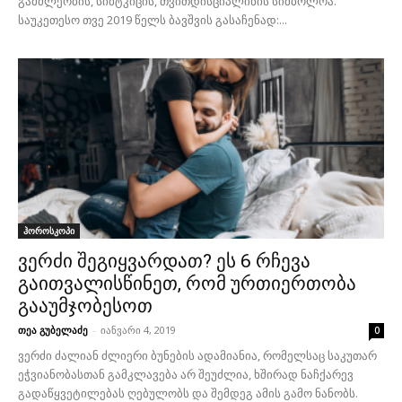
გამძლეობის, სიმტკიცის, თვითდისციპლინის სიმბოლოა.
საუკეთესო თვე 2019 წელს ბავშვის გასაჩენად:...
ჰოროსკოპი
ვერძი შეგიყვარდათ? ეს 6 რჩევა
გაითვალისწინეთ, რომ ურთიერთობა
გააუმჯობესოთ
თეა გუბელაძე
-
იანვარი 4, 2019
0
ვერძი ძალიან ძლიერი ბუნების ადამიანია, რომელსაც საკუთარ
ეჭვიანობასთან გამკლავება არ შეუძლია, ხშირად ნაჩქარევ
გადაწყვეტილებას ღებულობს და შემდეგ ამის გამო ნანობს.