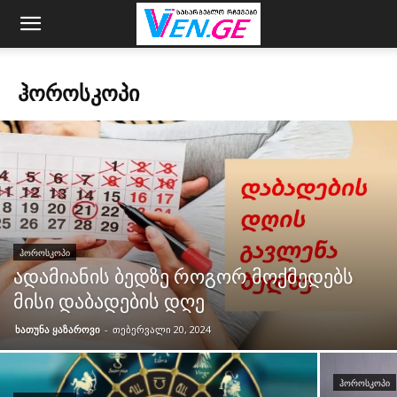
ᲰᲝᲠᲝᲡᲙᲝᲞᲘ
ᲰᲝᲠᲝᲡᲙᲝᲞᲘ
ადამიანის ბედზე როგორ მოქმედებს
მისი დაბადების დღე
ხათუნა ყაზაროვი
-
თებერვალი 20, 2024
ᲰᲝᲠᲝᲡᲙᲝᲞᲘ