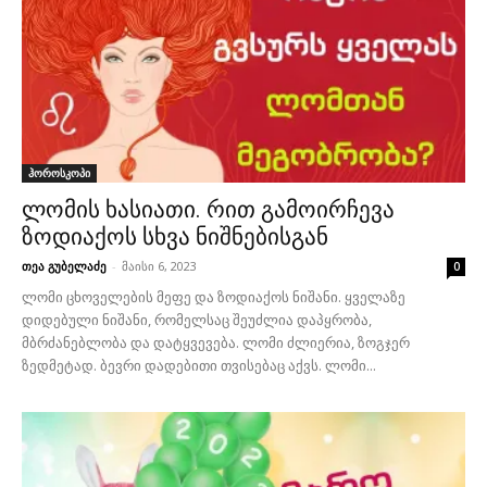
ჰოროსკოპი
ლომის ხასიათი. რით გამოირჩევა
ზოდიაქოს სხვა ნიშნებისგან
თეა გუბელაძე
-
მაისი 6, 2023
0
ლომი ცხოველების მეფე და ზოდიაქოს ნიშანი. ყველაზე
დიდებული ნიშანი, რომელსაც შეუძლია დაპყრობა,
მბრძანებლობა და დატყვევება. ლომი ძლიერია, ზოგჯერ
ზედმეტად. ბევრი დადებითი თვისებაც აქვს. ლომი...