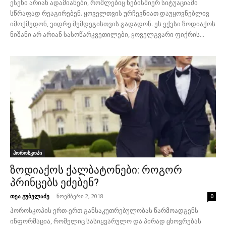
ესენი არიან ადამიანები, რომლებიც ნებისმიერ სიტუაციაში
სწრაფად რეაგირებენ. ყოველთვის ურჩევნიათ დაუყოვნებლივ
იმოქმედონ, ვიდრე შემდეგისთვის გადადონ. ეს ექვსი ზოდიაქოს
ნიშანი არ არიან სასოწარკვეთილები, ყოველგვარი ფიქრის...
ჰოროსკოპი
ზოდიაქოს ქალბატონები: როგორ
პრინცებს ეძებენ?
თეა გუბელაძე
-
ნოემბერი 2, 2018
0
ჰოროსკოპის ერთ-ერთ განსაკუთრებულობას წარმოადგენს
ინფორმაცია, რომელიც სასიყვარულო და პირად ცხოვრებას