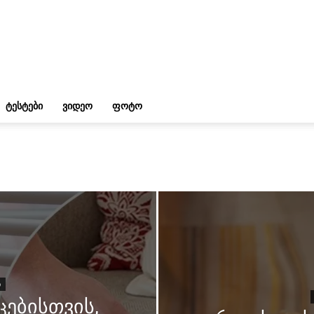
ᲢᲔᲡᲢᲔᲑᲘ
ᲕᲘᲓᲔᲝ
ᲤᲝᲢᲝ
Ი
ცებისთვის,