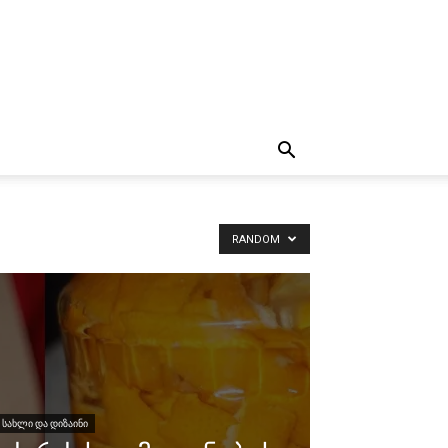
RANDOM
ᲡᲐᲮᲚᲘ ᲓᲐ ᲓᲘᲖᲐᲘᲜᲘ