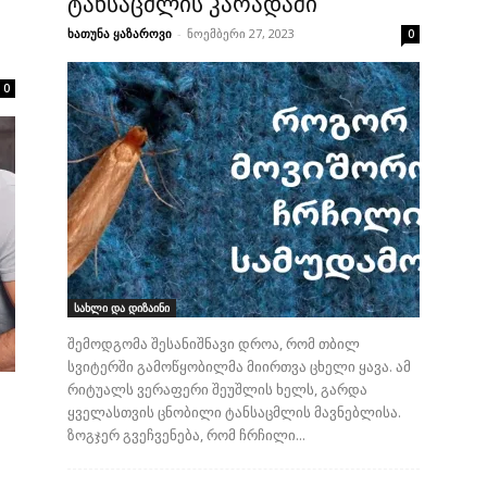
ტანსაცმლის კარადაში
ხათუნა ყაზაროვი
-
ნოემბერი 27, 2023
0
0
სახლი და დიზაინი
შემოდგომა შესანიშნავი დროა, რომ თბილ
სვიტერში გამოწყობილმა მიირთვა ცხელი ყავა. ამ
რიტუალს ვერაფერი შეუშლის ხელს, გარდა
ყველასთვის ცნობილი ტანსაცმლის მავნებლისა.
ზოგჯერ გვეჩვენება, რომ ჩრჩილი...