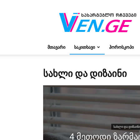
რჩევები
ვივიენისგან
ᲛᲗᲐᲕᲐᲠᲘ
ᲡᲐᲙᲘᲗᲮᲐᲕᲘ
ᲰᲝᲠᲝᲡᲙᲝᲞᲘ
ᲡᲐᲮᲚᲘ ᲓᲐ ᲓᲘᲖᲐᲘᲜᲘ
ᲡᲐᲮᲚᲘ ᲓᲐ ᲓᲘᲖᲐᲘᲜ
4 მეთოდი ზარმა