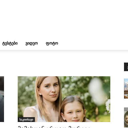
ᲢᲔᲡᲢᲔᲑᲘ
ᲕᲘᲓᲔᲝ
ᲤᲝᲢᲝ
საკითხავი