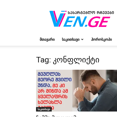
რჩევები
ვივიენისგან
ᲛᲗᲐᲕᲐᲠᲘ
ᲡᲐᲙᲘᲗᲮᲐᲕᲘ
ᲰᲝᲠᲝᲡᲙᲝᲞᲘ
Tag: კონფლიქტი
საკითხავი