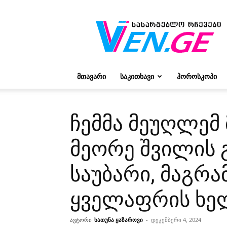
რჩევები
ვივიენისგან
ᲛᲗᲐᲕᲐᲠᲘ
ᲡᲐᲙᲘᲗᲮᲐᲕᲘ
ᲰᲝᲠᲝᲡᲙᲝᲞᲘ
ჩემმა მეუღლე
მეორე შვილის 
საუბარი, მაგრამ
ყველაფრის ხე
ავტორი
ხათუნა ყაზაროვი
-
დეკემბერი 4, 2024