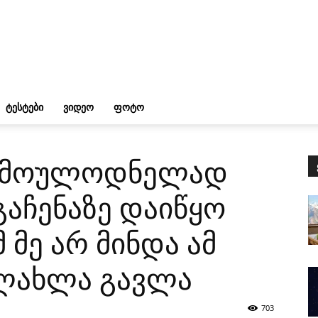
ᲢᲔᲡᲢᲔᲑᲘ
ᲕᲘᲓᲔᲝ
ᲤᲝᲢᲝ
მ მოულოდნელად
გაჩენაზე დაიწყო
 მე არ მინდა ამ
ლახლა გავლა
703