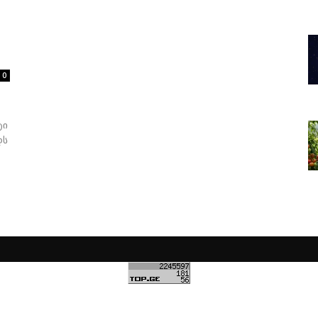
0
ტი
დს