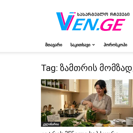
რჩევები
ვივიენისგან
ᲛᲗᲐᲕᲐᲠᲘ
ᲡᲐᲙᲘᲗᲮᲐᲕᲘ
ᲰᲝᲠᲝᲡᲙᲝᲞᲘ
Tag: ზამთრის მომზად
კულინარია