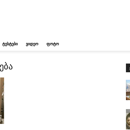
ᲢᲔᲡᲢᲔᲑᲘ
ᲕᲘᲓᲔᲝ
ᲤᲝᲢᲝ
ება