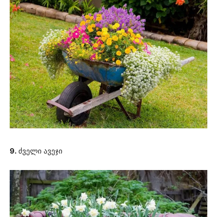
9.
ძველი ავეჯი