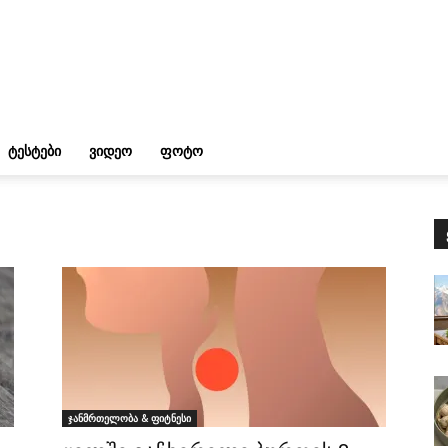
ᲢᲔᲡᲢᲔᲑᲘ
ᲕᲘᲓᲔᲝ
ᲤᲝᲢᲝ
ჯანმრთელობა & ფიტნესი