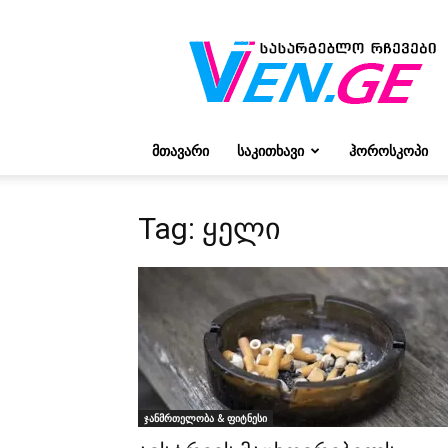
რჩევები
ვივიენისგან
ᲛᲗᲐᲕᲐᲠᲘ
ᲡᲐᲙᲘᲗᲮᲐᲕᲘ
ᲰᲝᲠᲝᲡᲙᲝᲞᲘ
Tag: ყელი
ჯანმრთელობა & ფიტნესი