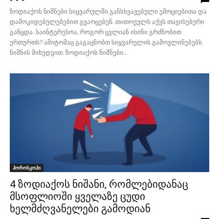
ზოდიაქოს ნიშნები სიყვარულში განსხვავებული ემოციებითა და
დამოკიდებულებებით გვაოცებენ. თითოეულს აქვს თავისებური
განცდა. საინტერესოა, როგორ ცვლიან ისინი გრძნობით
ერთურთს? ამიტომაც გაგაცნობთ სიყვარულის გამოვლინებებს
ნიშნის მიხედვით. ზოდიაქოს ნიშნები...
ჰოროსკოპი
4 ზოდიაქოს ნიშანი, რომლებიდანაც
მსოფლიოში ყველაზე ცუდი
ხელმძღვანელები გამოდიან