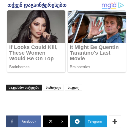
ᲡᲐᲙᲕᲐᲜᲫᲝ ᲡᲘᲢᲧᲕᲔᲑᲘ
პოზიტივი
სიკეთე
Facebook
X
Telegram