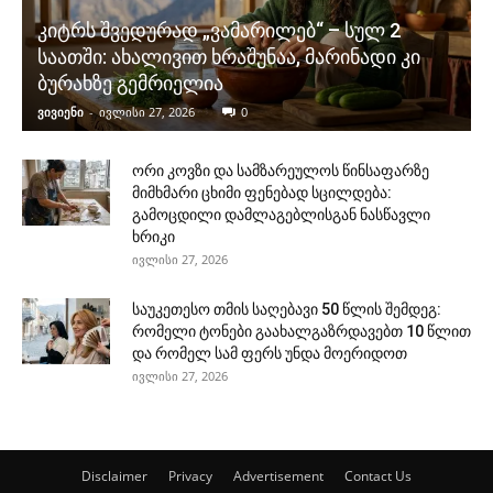
კიტრს შვედურად „ვამარილებ“ – სულ 2
საათში: ახალივით ხრაშუნაა, მარინადი კი
ბურახზე გემრიელია
ვივიენი
-
ივლისი 27, 2026
0
ორი კოვზი და სამზარეულოს წინსაფარზე
მიმხმარი ცხიმი ფენებად სცილდება:
გამოცდილი დამლაგებლისგან ნასწავლი
ხრიკი
ივლისი 27, 2026
საუკეთესო თმის საღებავი 50 წლის შემდეგ:
რომელი ტონები გაახალგაზრდავებთ 10 წლით
და რომელ სამ ფერს უნდა მოერიდოთ
ივლისი 27, 2026
Disclaimer
Privacy
Advertisement
Contact Us