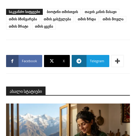
ᲡᲐᲙᲕᲐᲜᲫᲝ ᲡᲘᲢᲧᲕᲔᲑᲘ
ბიოტინი თმისთვის
თავის კანის მასაჟი
თმის ბზინვარება
თმის გასქელება
თმის ზრდა
თმის მოვლა
თმის შრატი
თმის ცვენა
Facebook
X
Telegram
ახალი სტატიები