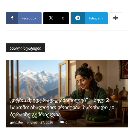
Facebook
X
Telegram
ახალი სტატიები
კიტრს შვედურად „ვამარილებ“ – სულ 2
საათში: ახალივით ხრაშუნაა, მარინადი კი
ბურახზე გემრიელია
ვივიენი
-
ივლისი 27, 2026
0