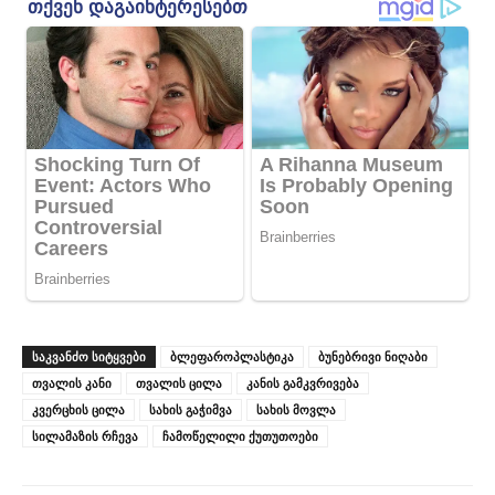
ᲡᲐᲙᲕᲐᲜᲫᲝ ᲡᲘᲢᲧᲕᲔᲑᲘ
ბლეფაროპლასტიკა
ბუნებრივი ნიღაბი
თვალის კანი
თვალის ცილა
კანის გამკვრივება
კვერცხის ცილა
სახის გაჭიმვა
სახის მოვლა
სილამაზის რჩევა
ჩამოწელილი ქუთუთოები