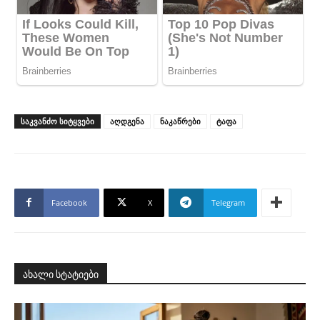
ᲡᲐᲙᲕᲐᲜᲫᲝ ᲡᲘᲢᲧᲕᲔᲑᲘ
აღდგენა
ნაკაწრები
ტაფა
Facebook
X
Telegram
ახალი სტატიები