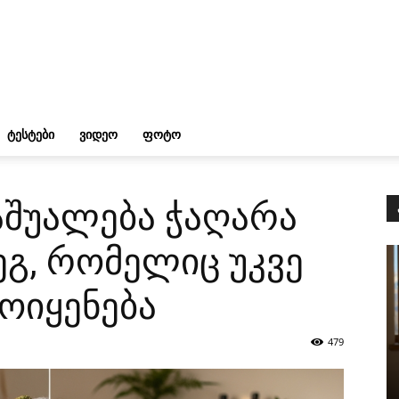
ᲢᲔᲡᲢᲔᲑᲘ
ᲕᲘᲓᲔᲝ
ᲤᲝᲢᲝ
აშუალება ჭაღარა
ეგ, რომელიც უკვე
მოიყენება
479