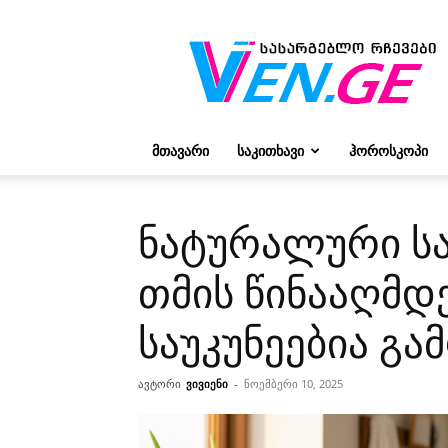
რჩევები
ვივიენისგან
ᲛᲗᲐᲕᲐᲠᲘ
ᲡᲐᲙᲘᲗᲮᲐᲕᲘ
ᲰᲝᲠᲝᲡᲙᲝᲞᲘ
ნატურალური ს
თმის წინააღმდ
საუკუნეებია გა
ავტორი
ვივიენი
-
ნოემბერი 10, 2025