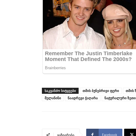
ᲡᲐᲙᲕᲐᲜᲫᲝ ᲡᲘᲢᲧᲕᲔᲑᲘ
თმის ბუნებრივი ფერი
თმის 
მელანინი
ნაადრევი ჭაღარა
ნატურალური ზეთი
Facebook
გაზიარება