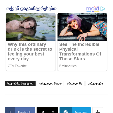
ᲡᲐᲙᲕᲐᲜᲫᲝ ᲡᲘᲢᲧᲕᲔᲑᲘ
გაჭედილი მილი
პრობლემა
საშუალება
Facebook
X
Telegram