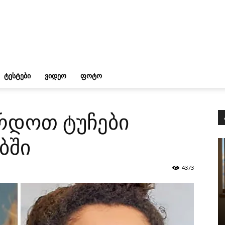
ᲢᲔᲡᲢᲔᲑᲘ
ᲕᲘᲓᲔᲝ
ᲤᲝᲢᲝ
რდოთ ტუჩები
ბში
4373