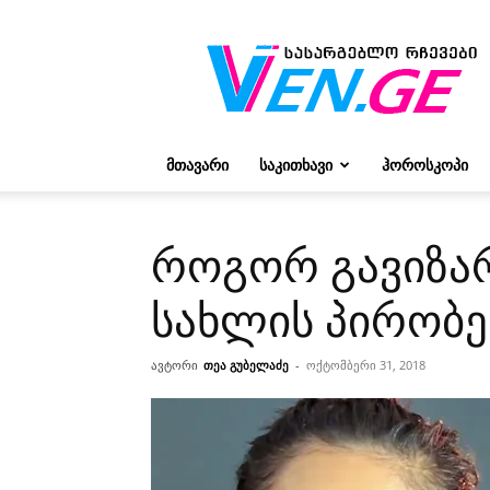
რჩევები
ვივიენისგან
ᲛᲗᲐᲕᲐᲠᲘ
ᲡᲐᲙᲘᲗᲮᲐᲕᲘ
ᲰᲝᲠᲝᲡᲙᲝᲞᲘ
როგორ გავიზა
სახლის პირობე
ავტორი
თეა გუბელაძე
-
ოქტომბერი 31, 2018