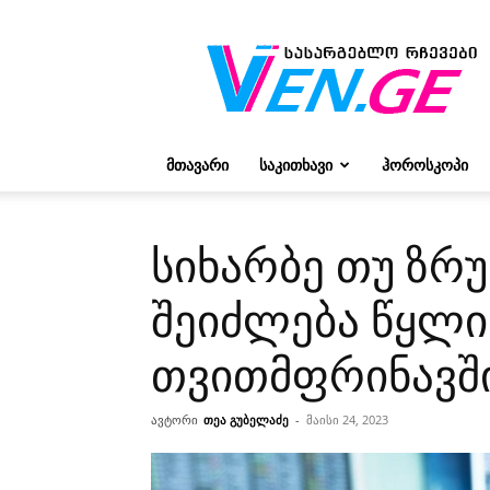
რჩევები
ვივიენისგან
ᲛᲗᲐᲕᲐᲠᲘ
ᲡᲐᲙᲘᲗᲮᲐᲕᲘ
ᲰᲝᲠᲝᲡᲙᲝᲞᲘ
სიხარბე თუ ზრ
შეიძლება წყლი
თვითმფრინავშ
ავტორი
თეა გუბელაძე
-
მაისი 24, 2023