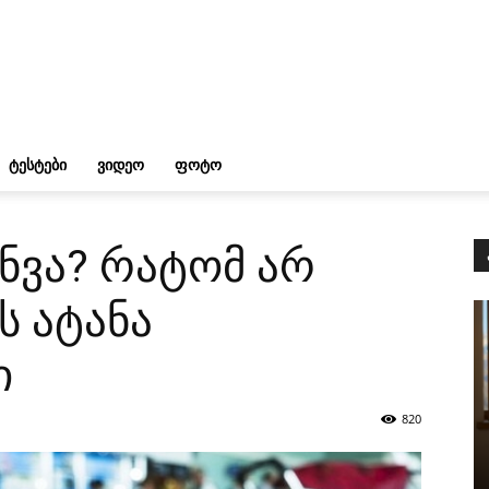
ᲢᲔᲡᲢᲔᲑᲘ
ᲕᲘᲓᲔᲝ
ᲤᲝᲢᲝ
უნვა? რატომ არ
ს ატანა
ი
820