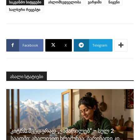
ᲡᲐᲙᲕᲐᲜᲫᲝ ᲡᲘᲢᲧᲕᲔᲑᲘ
ახლომხედველობა
ვარჯიში
ნაყენი
ხალხური რეცეპტი
Facebook
X
Telegram
ახალი სტატიები
კიტრს შვედურად „ვამარილებ“ – სულ 2
საათში: ახალივით ხრაშუნაა, მარინადი კი