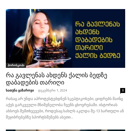
ჰოროსკოპი
რა გავლენას ახდენს ქალის ბედზე
დაბადების თარიღი
ხათუნა ყაზაროვი
-
დეკემბერი 1, 2024
0
რასაც არ უნდა აპროტესტებდნენ სკეპტიკოსები, ციფრებს მაინც
აქვს გარკვეული მნიშვნელობა ჩვენს ცხოვრებაში. ისტორიას
ახსოვს შემთხვევები, როდესაც სახლს აკლდა მე-13 სართული ან
შეჯიბრებებზე სპორტსმენებს ასეთი...