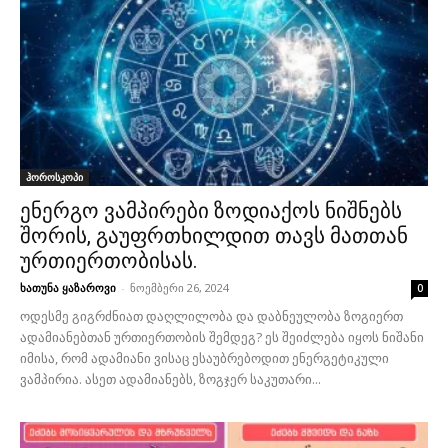
ჰოროსკოპი
ენერგო ვამპირები ზოდიაქოს ნიშნებს
შორის, გაუფრთხილდით თავს მათთან
ურთიერთობისას.
ხათუნა ყაზაროვი
-
ნოემბერი 26, 2024
0
ოდესმე გიგრძნიათ დაღლილობა და დაბნეულობა ზოგიერთ
ადამიანებთან ურთიერთობის შემდეგ? ეს შეიძლება იყოს ნიშანი
იმისა, რომ ადამიანი ვისაც ესაუბრებოდით ენერგეტიკული
ვამპირია. ასეთ ადამიანებს, ზოგჯერ საკუთარი...