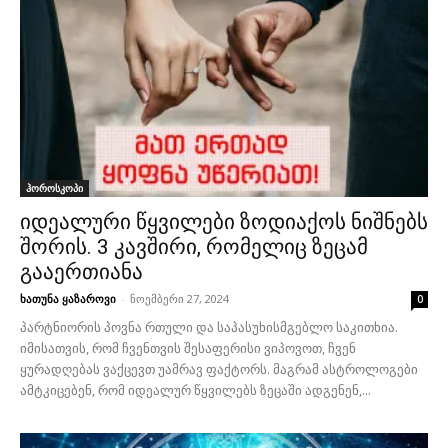
ჰოროსკოპი
იდეალური წყვილები ზოდიაქოს ნიშნებს
შორის. 3 კავშირი, რომელიც ზეცამ
გააერთიანა
ხათუნა ყაზაროვი
-
ნოემბერი 27, 2024
0
პარტნიორის პოვნა რთული და საპასუხისმგებლო საკითხია.
იმისათვის, რომ ჩვენთვის შესაფერისი ვიპოვოთ, ჩვენ
ყურადღებას ვაქცევთ უამრავ ფაქტორს. მაგრამ ასტროლოგები
ამტკიცებენ, რომ იდეალურ წყვილებს ზეცაში ადგენენ,...