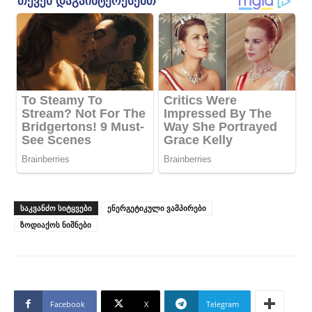
ᲡᲐᲙᲕᲐᲜᲫᲝ ᲡᲘᲢᲧᲕᲔᲑᲘ
ენერგეტიკული ვამპირები
ზოდიაქოს ნიშნები
Facebook
X
Telegram