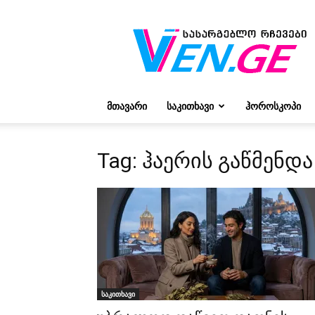
რჩევები
ვივიენისგან
ᲛᲗᲐᲕᲐᲠᲘ
ᲡᲐᲙᲘᲗᲮᲐᲕᲘ
ᲰᲝᲠᲝᲡᲙᲝᲞᲘ
Tag: ჰაერის გაწმენდა
საკითხავი