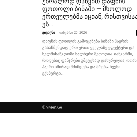
უბრალოდ დაწვით დაფნის
ფოთოლი ბინაში — მხოლოდ
ერთეულებმა იციან, რისთვისა
ეს...
ვივიენი
-
იანვარი 20, 2026
დაფნის ფოთლის გამოყენება ბინაში ჰაერის
გასაწმენდად ერთ-ერთი ყველაზე ეფექტური და
ხელმისაწვდომი ხალხური მეთოდია. იანვარში,
როდესაც ფანჯრები უმეტესად დახურულია, ოთახ
ჰაერი ხშირად მძიმდება და შრება. ჩვენი
ექსპერტი,...
© Vivien.Ge