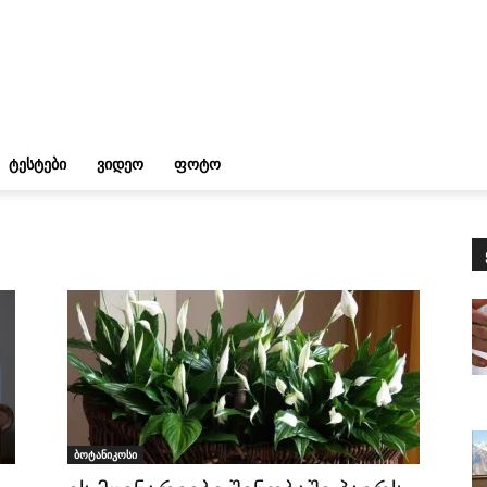
ᲢᲔᲡᲢᲔᲑᲘ
ᲕᲘᲓᲔᲝ
ᲤᲝᲢᲝ
ბოტანიკოსი