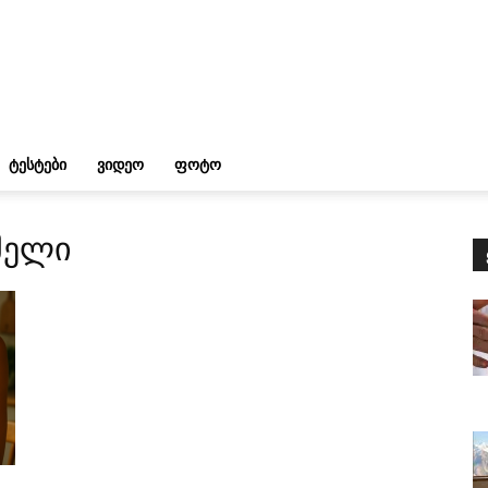
ᲢᲔᲡᲢᲔᲑᲘ
ᲕᲘᲓᲔᲝ
ᲤᲝᲢᲝ
სმელი