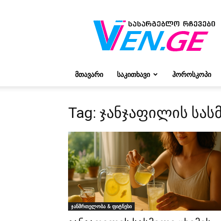
რჩევები
ვივიენისგან
ᲛᲗᲐᲕᲐᲠᲘ
ᲡᲐᲙᲘᲗᲮᲐᲕᲘ
ᲰᲝᲠᲝᲡᲙᲝᲞᲘ
Tag: ჯანჯაფილის სა
ჯანმრთელობა & ფიტნესი