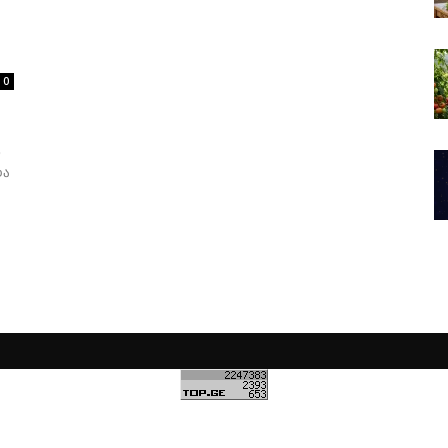
0
ს
და