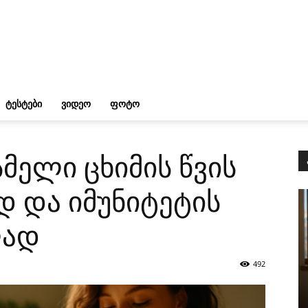
ᲢᲔᲡᲢᲔᲑᲘ
ᲕᲘᲓᲔᲝ
ᲤᲝᲢᲝ
მელი ცხიმის წვის
 და იმუნიტეტის
ლად
492