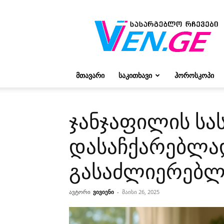
რჩევები
ვივიენისგან
ᲛᲗᲐᲕᲐᲠᲘ
ᲡᲐᲙᲘᲗᲮᲐᲕᲘ
ᲰᲝᲠᲝᲡᲙᲝᲞᲘ
ჯანჯაფილის სას
დასაჩქარებლად
გასაძლიერებ
ავტორი
ვივიენი
-
მაისი 26, 2025