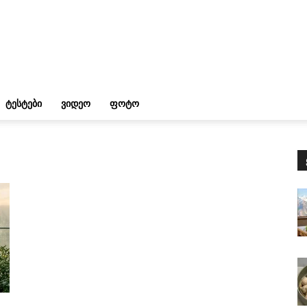
ᲢᲔᲡᲢᲔᲑᲘ
ᲕᲘᲓᲔᲝ
ᲤᲝᲢᲝ