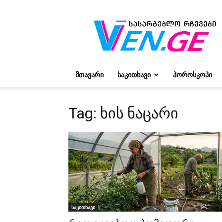
რჩევები
ვივიენისგან
ᲛᲗᲐᲕᲐᲠᲘ
ᲡᲐᲙᲘᲗᲮᲐᲕᲘ
ᲰᲝᲠᲝᲡᲙᲝᲞᲘ
Tag: ხის ნაცარი
საკითხავი