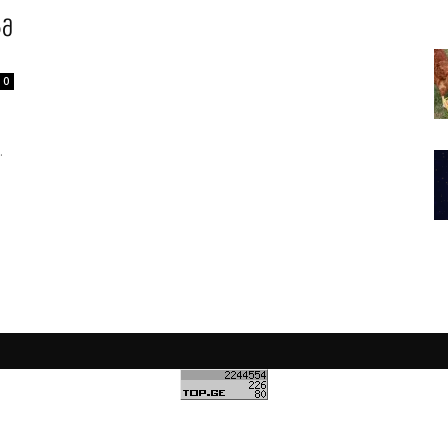
ომ
0
.