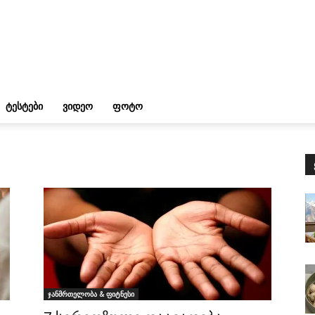
ᲢᲔᲡᲢᲔᲑᲘ
ᲕᲘᲓᲔᲝ
ᲤᲝᲢᲝ
ჯანმრთელობა & ფიტნესი