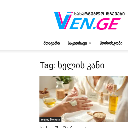
რჩევები
ვივიენისგან
ᲛᲗᲐᲕᲐᲠᲘ
ᲡᲐᲙᲘᲗᲮᲐᲕᲘ
ᲰᲝᲠᲝᲡᲙᲝᲞᲘ
Tag: ხელის კანი
თავის მოვლა