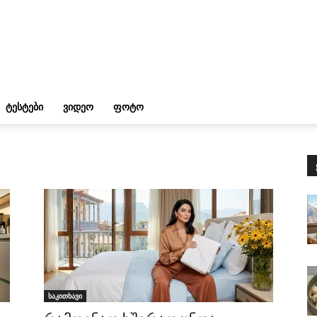
ᲢᲔᲡᲢᲔᲑᲘ
ᲕᲘᲓᲔᲝ
ᲤᲝᲢᲝ
საკითხავი