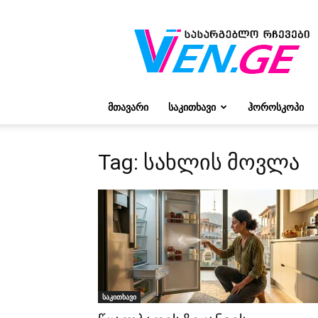
რჩევები
ვივიენისგან
ᲛᲗᲐᲕᲐᲠᲘ
ᲡᲐᲙᲘᲗᲮᲐᲕᲘ
ᲰᲝᲠᲝᲡᲙᲝᲞᲘ
Tag: სახლის მოვლა
საკითხავი