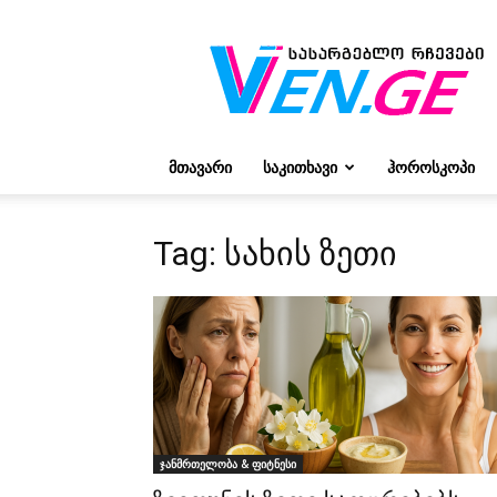
რჩევები
ვივიენისგან
ᲛᲗᲐᲕᲐᲠᲘ
ᲡᲐᲙᲘᲗᲮᲐᲕᲘ
ᲰᲝᲠᲝᲡᲙᲝᲞᲘ
Tag: სახის ზეთი
ჯანმრთელობა & ფიტნესი