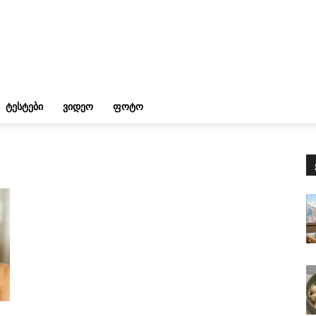
ᲢᲔᲡᲢᲔᲑᲘ
ᲕᲘᲓᲔᲝ
ᲤᲝᲢᲝ