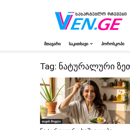
რჩევები
ვივიენისგან
ᲛᲗᲐᲕᲐᲠᲘ
ᲡᲐᲙᲘᲗᲮᲐᲕᲘ
ᲰᲝᲠᲝᲡᲙᲝᲞᲘ
Tag: ნატურალური ზე
თავის მოვლა