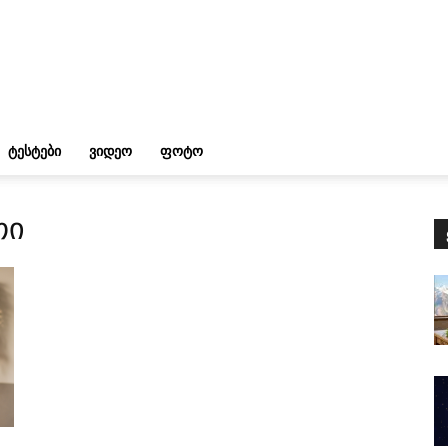
ᲢᲔᲡᲢᲔᲑᲘ
ᲕᲘᲓᲔᲝ
ᲤᲝᲢᲝ
თი