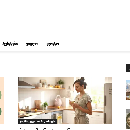
ᲢᲔᲡᲢᲔᲑᲘ
ᲕᲘᲓᲔᲝ
ᲤᲝᲢᲝ
ჯანმრთელობა & ფიტნესი