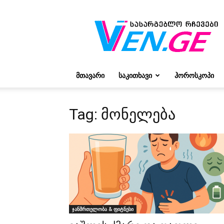
რჩევები
ვივიენისგან
ᲛᲗᲐᲕᲐᲠᲘ
ᲡᲐᲙᲘᲗᲮᲐᲕᲘ
ᲰᲝᲠᲝᲡᲙᲝᲞᲘ
Tag: მონელება
ჯანმრთელობა & ფიტნესი