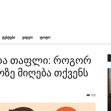
ᲢᲔᲡᲢᲔᲑᲘ
ᲕᲘᲓᲔᲝ
ᲤᲝᲢᲝ
 და თაფლი: როგორ
ოზე მიღება თქვენს
572