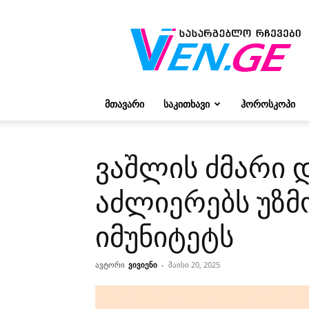
რჩევები
ვივიენისგან
ᲛᲗᲐᲕᲐᲠᲘ
ᲡᲐᲙᲘᲗᲮᲐᲕᲘ
ᲰᲝᲠᲝᲡᲙᲝᲞᲘ
ვაშლის ძმარი
აძლიერებს უზმ
იმუნიტეტს
ავტორი
ვივიენი
-
მაისი 20, 2025