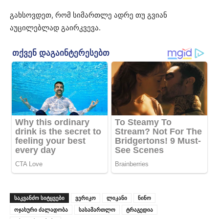
გახსოვდეთ, რომ სიმართლე ადრე თუ გვიან
აუცილებლად გაირკვევა.
ᲡᲐᲙᲕᲐᲜᲫᲝ ᲡᲘᲢᲧᲕᲔᲑᲘ
ვერიკო
ლიკანი
ნინო
ოჯახური ძალადობა
სასამართლო
ტრაგედია