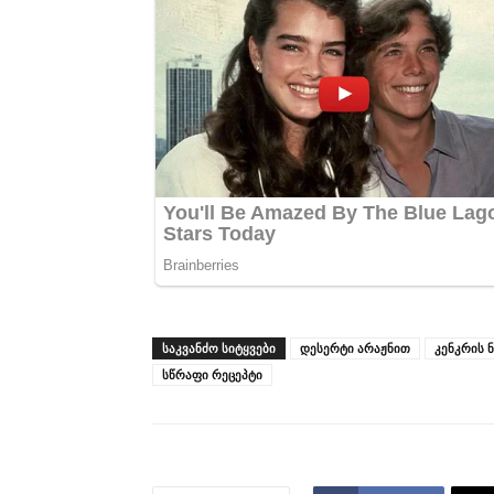
ᲡᲐᲙᲕᲐᲜᲫᲝ ᲡᲘᲢᲧᲕᲔᲑᲘ
დესერტი არაჟნით
კენკრის 
სწრაფი რეცეპტი