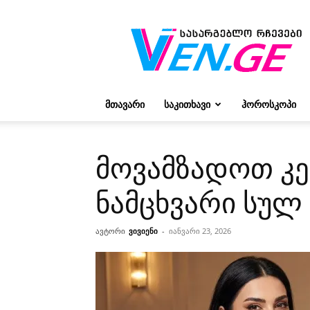
რჩევები
ვივიენისგან
ᲛᲗᲐᲕᲐᲠᲘ
ᲡᲐᲙᲘᲗᲮᲐᲕᲘ
ᲰᲝᲠᲝᲡᲙᲝᲞᲘ
მოვამზადოთ კე
ნამცხვარი სულ
ავტორი
ვივიენი
-
იანვარი 23, 2026