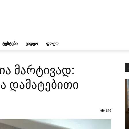
ᲢᲔᲡᲢᲔᲑᲘ
ᲕᲘᲓᲔᲝ
ᲤᲝᲢᲝ
ია მარტივად:
ა დამატებითი
819