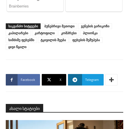
ᲡᲐᲙᲕᲐᲜᲫᲝ ᲡᲘᲢᲧᲕᲔᲑᲘ
ბუნებრივი მეთოდი
ვენების ვარიკოზი
კაპილარები
კარტოფილი
კომპრესი
პლიონკა
სიმძიმე ფეხებში
ტკივილის შვება
ფეხების შეშუპება
ცივი წყალი
Facebook
X
Telegram
ახალი სტატიები