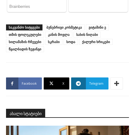
ᲡᲐᲙᲕᲐᲜᲫᲝ ᲡᲘᲢᲧᲕᲔᲑᲘ
ბუნებრივი კოსმეტიკა
ვიტამინი ე
თმის ფოლეკულები
კანის მოვლა
სახის ნიღაბი
სილამაზის რჩევები
სკრაბი
სოდა
ქალური ხრიკები
წყალბადის ზეჟანგი
Facebook
X
Telegram
ახალი სტატიები